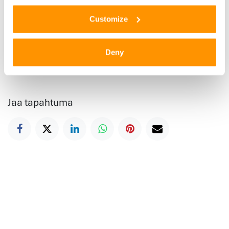
Customize
Järjestäjä
Aisti
Deny
liisa@aisti.com
Jaa tapahtuma