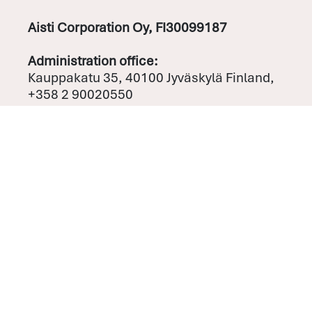
Aisti Corporation Oy, FI30099187
Administration office:
Kauppakatu 35, 40100 Jyväskylä Finland,
+358 2 90020550
Pilot plant:
Metsälehmuksentie 13 40800 Vaajakoski
Finland
Kitee factory & registered office
Teollisuustie 17, 82430 Puhos
Nordic distributors
Sweden
by
Ogeborg
Norway
AGS Group AS
Denmark
Beyond Rational