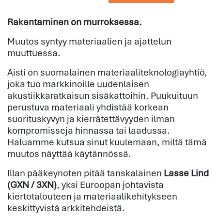
Rakentaminen on murroksessa.
Muutos syntyy materiaalien ja ajattelun
muuttuessa.
Aisti on suomalainen materiaaliteknologiayhtiö,
joka tuo markkinoille uudenlaisen
akustiikkaratkaisun sisäkattoihin. Puukuituun
perustuva materiaali yhdistää korkean
suorituskyvyn ja kierrätettävyyden ilman
kompromisseja hinnassa tai laadussa.
Haluamme kutsua sinut kuulemaan, miltä tämä
muutos näyttää käytännössä.
Illan pääkeynoten pitää tanskalainen
Lasse Lind
(GXN / 3XN)
, yksi Euroopan johtavista
kiertotalouteen ja materiaalikehitykseen
keskittyvistä arkkitehdeistä.