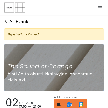
Skip to Content
All Events
Registrations
Closed
The Sound of Change
Aisti Aalto akustiikkalevyjen lanseeraus,
Helsinki
02
Add to calendar:
June 2026
17:00
21:00