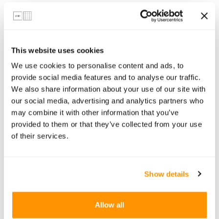
Tilaisuus on rajattu 70 osallistujaan ja
osallistujat otetaan mukaan
This website uses cookies
ilmoittautumisjärjestyksessä.
We use cookies to personalise content and ads, to
Olet lämpimästi tervetullut tilaisuuteen.
provide social media features and to analyse our traffic.
We also share information about your use of our site with
our social media, advertising and analytics partners who
may combine it with other information that you’ve
Event Info
provided to them or that they’ve collected from your use
of their services.
Tapahtumapaikka
Hobo Helsinki
Kluuvikatu 4
Show details
00100 Helsinki
Finland
+358 50 5453070
Allow all
Ohjeet tapahtumapaikalle​